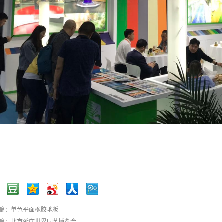
篇：
单色平面橡胶地板
篇：
北京延庆世界园艺博览会