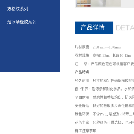
方格纹系列
溜冰场橡胶系列
产品详情
片材厚度：2.50 mm---10.0mm
卷材规格：宽幅1.22m，长度10-15m
注 意：产品颜色花色可根据客户要
产品特点
经久耐用：尺寸的稳定性确保橡胶地
低 保 养：耐污渍和耐化学品，水和
坚固耐用：耐磨性和香烟灼伤、防火
安全舒适：良好的吸收脚步声性能和
绿色环保：不含PVC, 增塑剂 (邻苯二甲
花色丰富：16种颜色可供选择，也可
施工注意事项